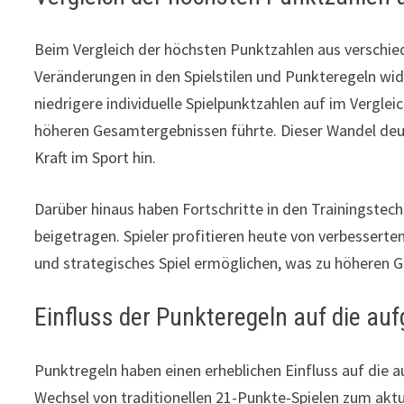
Beim Vergleich der höchsten Punktzahlen aus verschie
Veränderungen in den Spielstilen und Punkteregeln wid
niedrigere individuelle Spielpunktzahlen auf im Vergleic
höheren Gesamtergebnissen führte. Dieser Wandel de
Kraft im Sport hin.
Darüber hinaus haben Fortschritte in den Trainingstec
beigetragen. Spieler profitieren heute von verbessert
und strategisches Spiel ermöglichen, was zu höheren 
Einfluss der Punkteregeln auf die a
Punktregeln haben einen erheblichen Einfluss auf die 
Wechsel von traditionellen 21-Punkte-Spielen zum aktu