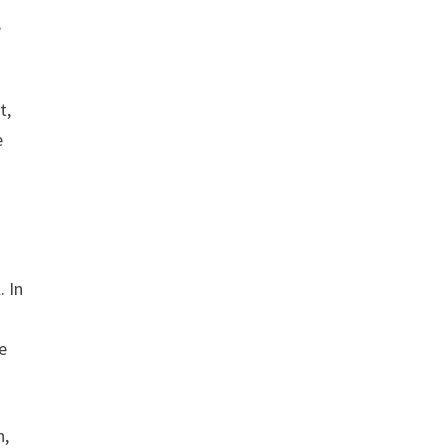
,
t,
e
. In
e
n,