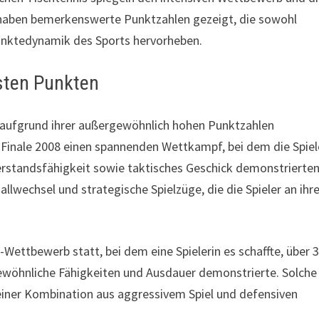
 haben bemerkenswerte Punktzahlen gezeigt, die sowohl
Punktedynamik des Sports hervorheben.
sten Punkten
e aufgrund ihrer außergewöhnlich hohen Punktzahlen
-Finale 2008 einen spannenden Wettkampf, bei dem die Spiel
erstandsfähigkeit sowie taktisches Geschick demonstrierten
llwechsel und strategische Spielzüge, die die Spieler an ihr
Wettbewerb statt, bei dem eine Spielerin es schaffte, über 
gewöhnliche Fähigkeiten und Ausdauer demonstrierte. Solche
 einer Kombination aus aggressivem Spiel und defensiven