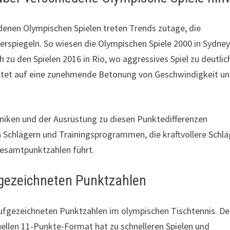
denen Olympischen Spielen treten Trends zutage, die
erspiegeln. So wiesen die Olympischen Spiele 2000 in Sydne
h zu den Spielen 2016 in Rio, wo aggressives Spiel zu deutlic
utet auf eine zunehmende Betonung von Geschwindigkeit u
hniken und der Ausrüstung zu diesen Punktedifferenzen
en Schlägern und Trainingsprogrammen, die kraftvollere Schl
Gesamtpunktzahlen führt.
ufgezeichneten Punktzahlen
aufgezeichneten Punktzahlen im olympischen Tischtennis. De
ellen 11-Punkte-Format hat zu schnelleren Spielen und