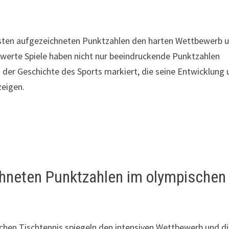
hsten aufgezeichneten Punktzahlen den harten Wettbewerb 
werte Spiele haben nicht nur beeindruckende Punktzahlen
er Geschichte des Sports markiert, die seine Entwicklung 
zeigen.
chneten Punktzahlen im olympischen
hen Tischtennis spiegeln den intensiven Wettbewerb und d