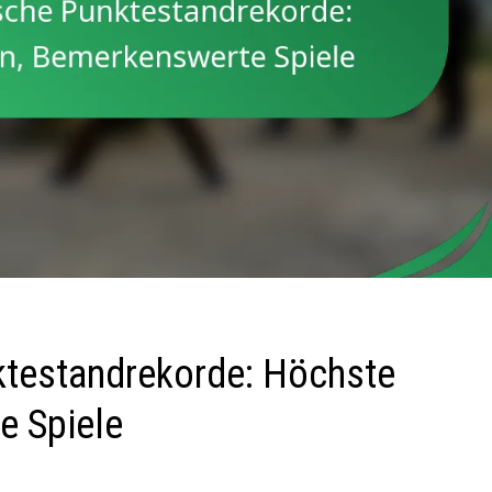
ktestandrekorde: Höchste
e Spiele