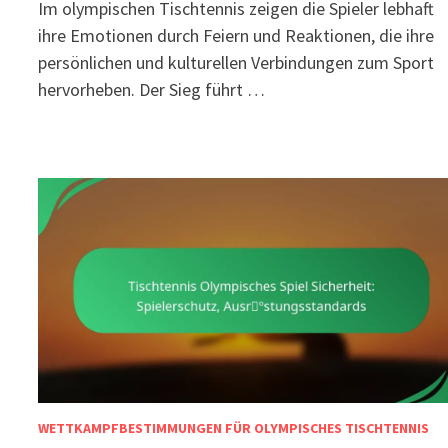
Im olympischen Tischtennis zeigen die Spieler lebhaft
ihre Emotionen durch Feiern und Reaktionen, die ihre
persönlichen und kulturellen Verbindungen zum Sport
hervorheben. Der Sieg führt …
WETTKAMPFBESTIMMUNGEN FÜR OLYMPISCHES TISCHTENNIS