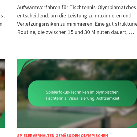
Aufwärmverfahren für Tischtennis-Olympiamatches 
sst
entscheidend, um die Leistung zu maximieren und
en
Verletzungsrisiken zu minimieren. Eine gut strukturi
Routine, die zwischen 15 und 30 Minuten dauert, …
SPIELERVERHALTEN GEMÄSS DEN OLYMPISCHEN T