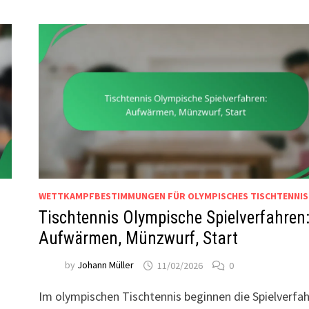
WETTKAMPFBESTIMMUNGEN FÜR OLYMPISCHES TISCHTENNIS
Tischtennis Olympische Spielverfahren
Aufwärmen, Münzwurf, Start
by
Johann Müller
11/02/2026
0
Im olympischen Tischtennis beginnen die Spielverfa