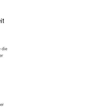
n
it
 die
er
er