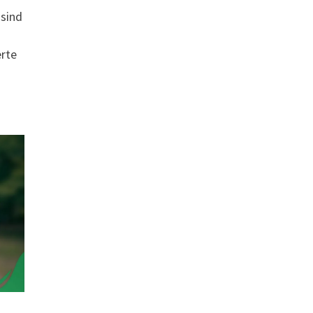
sind
erte