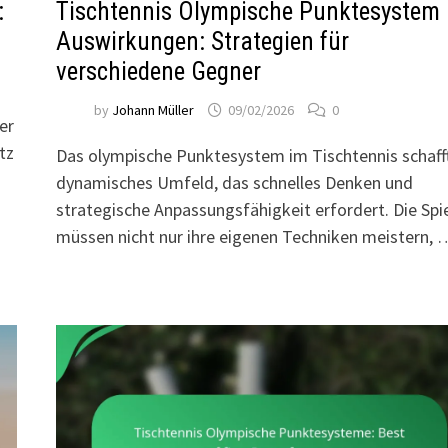
:
Tischtennis Olympische Punktesystem
Auswirkungen: Strategien für
verschiedene Gegner
by
Johann Müller
09/02/2026
0
er
tz
Das olympische Punktesystem im Tischtennis schafft
dynamisches Umfeld, das schnelles Denken und
strategische Anpassungsfähigkeit erfordert. Die Spi
müssen nicht nur ihre eigenen Techniken meistern, 