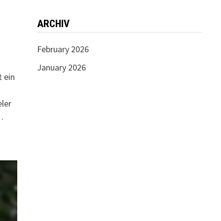
ARCHIV
February 2026
January 2026
 ein
eler
…