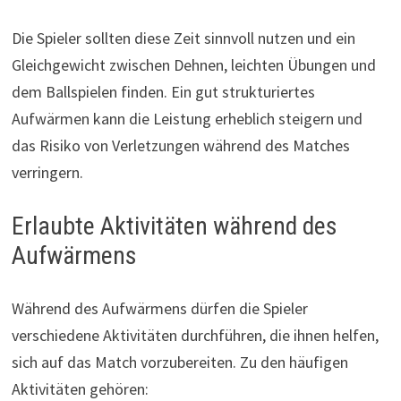
Die Spieler sollten diese Zeit sinnvoll nutzen und ein
Gleichgewicht zwischen Dehnen, leichten Übungen und
dem Ballspielen finden. Ein gut strukturiertes
Aufwärmen kann die Leistung erheblich steigern und
das Risiko von Verletzungen während des Matches
verringern.
Erlaubte Aktivitäten während des
Aufwärmens
Während des Aufwärmens dürfen die Spieler
verschiedene Aktivitäten durchführen, die ihnen helfen,
sich auf das Match vorzubereiten. Zu den häufigen
Aktivitäten gehören: