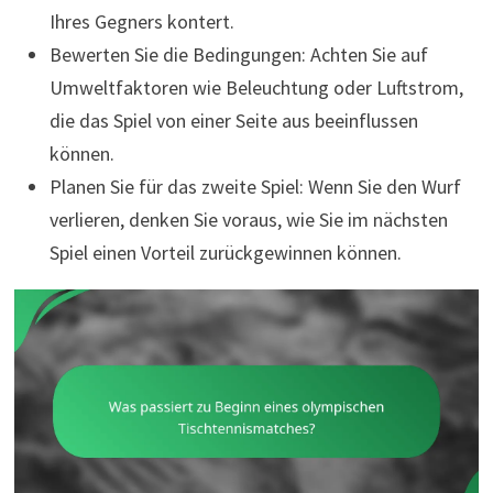
Ihres Gegners kontert.
Bewerten Sie die Bedingungen: Achten Sie auf
Umweltfaktoren wie Beleuchtung oder Luftstrom,
die das Spiel von einer Seite aus beeinflussen
können.
Planen Sie für das zweite Spiel: Wenn Sie den Wurf
verlieren, denken Sie voraus, wie Sie im nächsten
Spiel einen Vorteil zurückgewinnen können.