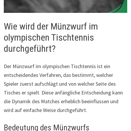
Wie wird der Münzwurf im
olympischen Tischtennis
durchgeführt?
Der Münzwurf im olympischen Tischtennis ist ein
entscheidendes Verfahren, das bestimmt, welcher
Spieler zuerst aufschlägt und von welcher Seite des
Tisches er spielt. Diese anfängliche Entscheidung kann
die Dynamik des Matches erheblich beeinflussen und
wird auf einfache Weise durchgeführt.
Bedeutung des Münzwurfs