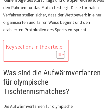
Reihenfolge des Aufschlags und die Spielfeldseite, was
den Rahmen für das Match festlegt. Diese formalen
Verfahren stellen sicher, dass der Wettbewerb in einer
organisierten und fairen Weise beginnt und den
etablierten Protokollen des Sports entspricht.
Key sections in the article:
Was sind die Aufwärmverfahren
für olympische
Tischtennismatches?
Die Aufwärmverfahren für olympische