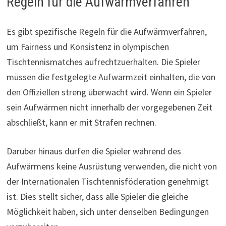
Regeln für die Aufwärmverfahren
Es gibt spezifische Regeln für die Aufwärmverfahren,
um Fairness und Konsistenz in olympischen
Tischtennismatches aufrechtzuerhalten. Die Spieler
müssen die festgelegte Aufwärmzeit einhalten, die von
den Offiziellen streng überwacht wird. Wenn ein Spieler
sein Aufwärmen nicht innerhalb der vorgegebenen Zeit
abschließt, kann er mit Strafen rechnen.
Darüber hinaus dürfen die Spieler während des
Aufwärmens keine Ausrüstung verwenden, die nicht von
der Internationalen Tischtennisföderation genehmigt
ist. Dies stellt sicher, dass alle Spieler die gleiche
Möglichkeit haben, sich unter denselben Bedingungen