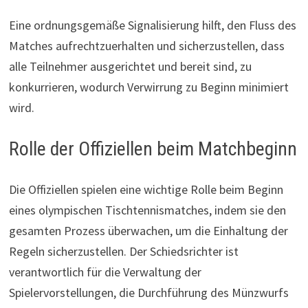
Eine ordnungsgemäße Signalisierung hilft, den Fluss des
Matches aufrechtzuerhalten und sicherzustellen, dass
alle Teilnehmer ausgerichtet und bereit sind, zu
konkurrieren, wodurch Verwirrung zu Beginn minimiert
wird.
Rolle der Offiziellen beim Matchbeginn
Die Offiziellen spielen eine wichtige Rolle beim Beginn
eines olympischen Tischtennismatches, indem sie den
gesamten Prozess überwachen, um die Einhaltung der
Regeln sicherzustellen. Der Schiedsrichter ist
verantwortlich für die Verwaltung der
Spielervorstellungen, die Durchführung des Münzwurfs