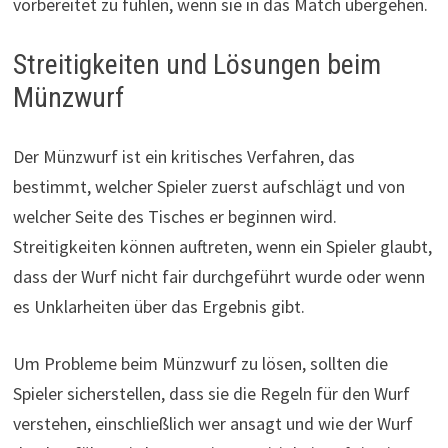
vorbereitet zu fühlen, wenn sie in das Match übergehen.
Streitigkeiten und Lösungen beim
Münzwurf
Der Münzwurf ist ein kritisches Verfahren, das
bestimmt, welcher Spieler zuerst aufschlägt und von
welcher Seite des Tisches er beginnen wird.
Streitigkeiten können auftreten, wenn ein Spieler glaubt,
dass der Wurf nicht fair durchgeführt wurde oder wenn
es Unklarheiten über das Ergebnis gibt.
Um Probleme beim Münzwurf zu lösen, sollten die
Spieler sicherstellen, dass sie die Regeln für den Wurf
verstehen, einschließlich wer ansagt und wie der Wurf