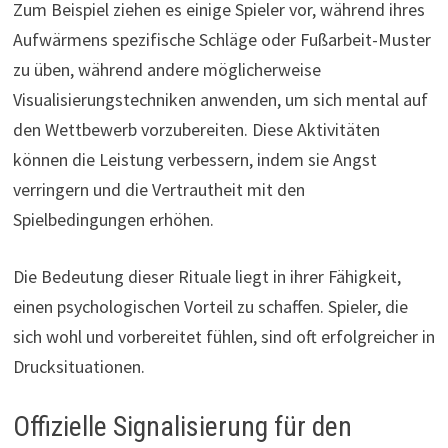
Zum Beispiel ziehen es einige Spieler vor, während ihres
Aufwärmens spezifische Schläge oder Fußarbeit-Muster
zu üben, während andere möglicherweise
Visualisierungstechniken anwenden, um sich mental auf
den Wettbewerb vorzubereiten. Diese Aktivitäten
können die Leistung verbessern, indem sie Angst
verringern und die Vertrautheit mit den
Spielbedingungen erhöhen.
Die Bedeutung dieser Rituale liegt in ihrer Fähigkeit,
einen psychologischen Vorteil zu schaffen. Spieler, die
sich wohl und vorbereitet fühlen, sind oft erfolgreicher in
Drucksituationen.
Offizielle Signalisierung für den