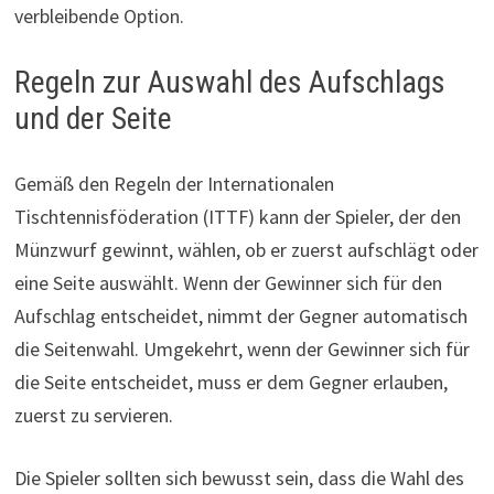
verbleibende Option.
Regeln zur Auswahl des Aufschlags
und der Seite
Gemäß den Regeln der Internationalen
Tischtennisföderation (ITTF) kann der Spieler, der den
Münzwurf gewinnt, wählen, ob er zuerst aufschlägt oder
eine Seite auswählt. Wenn der Gewinner sich für den
Aufschlag entscheidet, nimmt der Gegner automatisch
die Seitenwahl. Umgekehrt, wenn der Gewinner sich für
die Seite entscheidet, muss er dem Gegner erlauben,
zuerst zu servieren.
Die Spieler sollten sich bewusst sein, dass die Wahl des