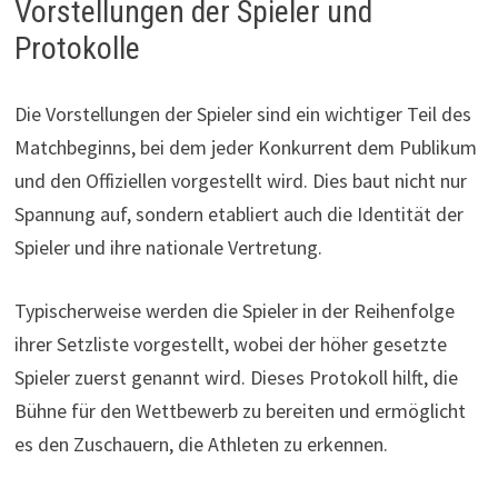
Vorstellungen der Spieler und
Protokolle
Die Vorstellungen der Spieler sind ein wichtiger Teil des
Matchbeginns, bei dem jeder Konkurrent dem Publikum
und den Offiziellen vorgestellt wird. Dies baut nicht nur
Spannung auf, sondern etabliert auch die Identität der
Spieler und ihre nationale Vertretung.
Typischerweise werden die Spieler in der Reihenfolge
ihrer Setzliste vorgestellt, wobei der höher gesetzte
Spieler zuerst genannt wird. Dieses Protokoll hilft, die
Bühne für den Wettbewerb zu bereiten und ermöglicht
es den Zuschauern, die Athleten zu erkennen.