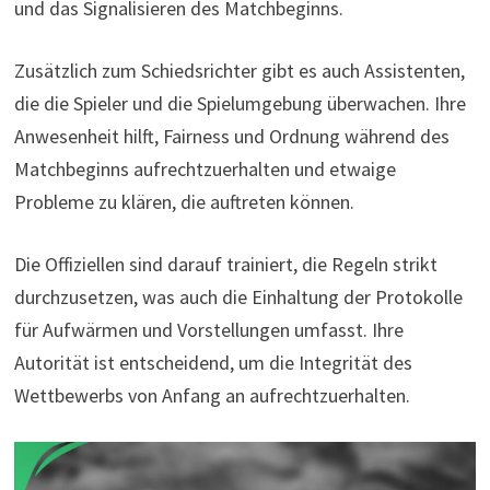
und das Signalisieren des Matchbeginns.
Zusätzlich zum Schiedsrichter gibt es auch Assistenten,
die die Spieler und die Spielumgebung überwachen. Ihre
Anwesenheit hilft, Fairness und Ordnung während des
Matchbeginns aufrechtzuerhalten und etwaige
Probleme zu klären, die auftreten können.
Die Offiziellen sind darauf trainiert, die Regeln strikt
durchzusetzen, was auch die Einhaltung der Protokolle
für Aufwärmen und Vorstellungen umfasst. Ihre
Autorität ist entscheidend, um die Integrität des
Wettbewerbs von Anfang an aufrechtzuerhalten.