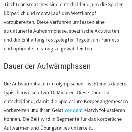
Tischtennismatches sind entscheidend, um die Spieler
körperlich und mental auf den Wettkampf
vorzubereiten. Diese Verfahren umfassen eine
strukturierte Aufwärmphase, spezifische Aktivitäten
und die Einhaltung festgelegter Regeln, um Fairness
und optimale Leistung zu gewährleisten.
Dauer der Aufwärmphasen
Die Aufwärmphasen im olympischen Tischtennis dauern
typischerweise etwa 10 Minuten. Diese Dauer ist
entscheidend, damit die Spieler ihre Körper angemessen
vorbereiten und ihren Geist
vor dem
Match fokussieren
können. Die Zeit wird in Segmente für das körperliche
Aufwärmen und Übungsrallies unterteilt.