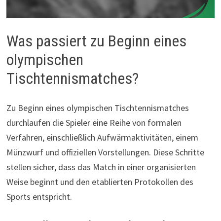
Was passiert zu Beginn eines
olympischen
Tischtennismatches?
Zu Beginn eines olympischen Tischtennismatches
durchlaufen die Spieler eine Reihe von formalen
Verfahren, einschließlich Aufwärmaktivitäten, einem
Münzwurf und offiziellen Vorstellungen. Diese Schritte
stellen sicher, dass das Match in einer organisierten
Weise beginnt und den etablierten Protokollen des
Sports entspricht.