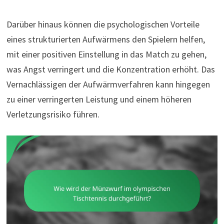
Darüber hinaus können die psychologischen Vorteile
eines strukturierten Aufwärmens den Spielern helfen,
mit einer positiven Einstellung in das Match zu gehen,
was Angst verringert und die Konzentration erhöht. Das
Vernachlässigen der Aufwärmverfahren kann hingegen
zu einer verringerten Leistung und einem höheren
Verletzungsrisiko führen.