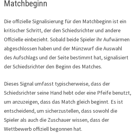
Matchbeginn
Die offizielle Signalisierung für den Matchbeginn ist ein
kritischer Schritt, der den Schiedsrichter und andere
Offizielle einbezieht. Sobald beide Spieler ihr Aufwärmen
abgeschlossen haben und der Münzwurf die Auswahl
des Aufschlags und der Seite bestimmt hat, signalisiert
der Schiedsrichter den Beginn des Matches.
Dieses Signal umfasst typischerweise, dass der
Schiedsrichter seine Hand hebt oder eine Pfeife benutzt,
um anzuzeigen, dass das Match gleich beginnt. Es ist
entscheidend, um sicherzustellen, dass sowohl die
Spieler als auch die Zuschauer wissen, dass der
Wettbewerb offiziell begonnen hat.