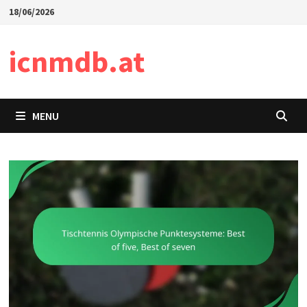
Skip
18/06/2026
to
content
icnmdb.at
MENU