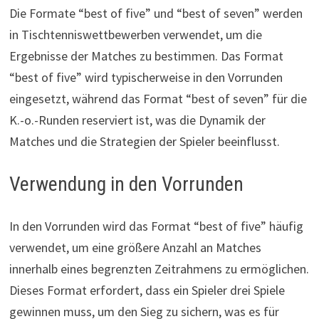
Die Formate “best of five” und “best of seven” werden
in Tischtenniswettbewerben verwendet, um die
Ergebnisse der Matches zu bestimmen. Das Format
“best of five” wird typischerweise in den Vorrunden
eingesetzt, während das Format “best of seven” für die
K.-o.-Runden reserviert ist, was die Dynamik der
Matches und die Strategien der Spieler beeinflusst.
Verwendung in den Vorrunden
In den Vorrunden wird das Format “best of five” häufig
verwendet, um eine größere Anzahl an Matches
innerhalb eines begrenzten Zeitrahmens zu ermöglichen.
Dieses Format erfordert, dass ein Spieler drei Spiele
gewinnen muss, um den Sieg zu sichern, was es für