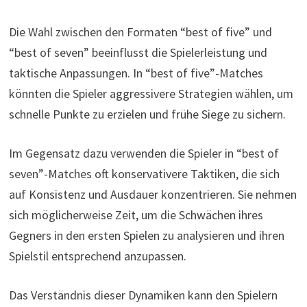
Die Wahl zwischen den Formaten “best of five” und
“best of seven” beeinflusst die Spielerleistung und
taktische Anpassungen. In “best of five”-Matches
könnten die Spieler aggressivere Strategien wählen, um
schnelle Punkte zu erzielen und frühe Siege zu sichern.
Im Gegensatz dazu verwenden die Spieler in “best of
seven”-Matches oft konservativere Taktiken, die sich
auf Konsistenz und Ausdauer konzentrieren. Sie nehmen
sich möglicherweise Zeit, um die Schwächen ihres
Gegners in den ersten Spielen zu analysieren und ihren
Spielstil entsprechend anzupassen.
Das Verständnis dieser Dynamiken kann den Spielern