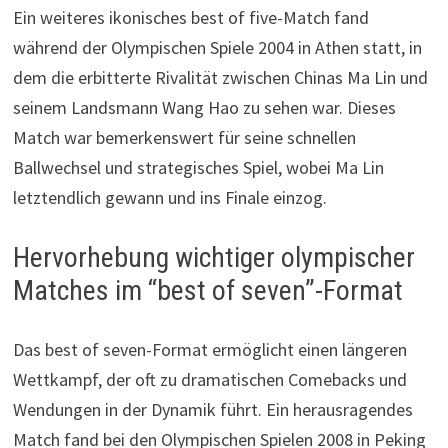
Ein weiteres ikonisches best of five-Match fand
während der Olympischen Spiele 2004 in Athen statt, in
dem die erbitterte Rivalität zwischen Chinas Ma Lin und
seinem Landsmann Wang Hao zu sehen war. Dieses
Match war bemerkenswert für seine schnellen
Ballwechsel und strategisches Spiel, wobei Ma Lin
letztendlich gewann und ins Finale einzog.
Hervorhebung wichtiger olympischer
Matches im “best of seven”-Format
Das best of seven-Format ermöglicht einen längeren
Wettkampf, der oft zu dramatischen Comebacks und
Wendungen in der Dynamik führt. Ein herausragendes
Match fand bei den Olympischen Spielen 2008 in Peking