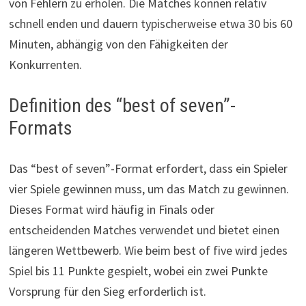
von Fehlern zu erholen. Die Matches können relativ
schnell enden und dauern typischerweise etwa 30 bis 60
Minuten, abhängig von den Fähigkeiten der
Konkurrenten.
Definition des “best of seven”-
Formats
Das “best of seven”-Format erfordert, dass ein Spieler
vier Spiele gewinnen muss, um das Match zu gewinnen.
Dieses Format wird häufig in Finals oder
entscheidenden Matches verwendet und bietet einen
längeren Wettbewerb. Wie beim best of five wird jedes
Spiel bis 11 Punkte gespielt, wobei ein zwei Punkte
Vorsprung für den Sieg erforderlich ist.