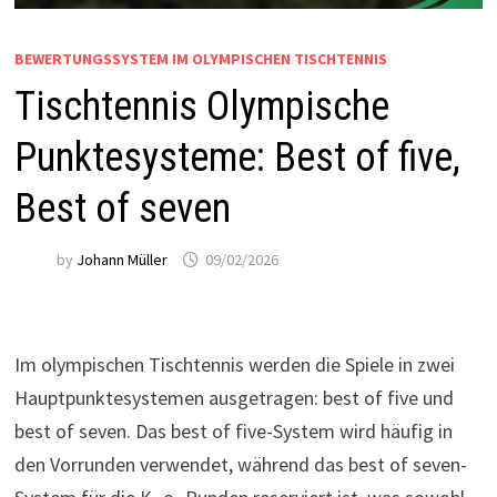
BEWERTUNGSSYSTEM IM OLYMPISCHEN TISCHTENNIS
Tischtennis Olympische
Punktesysteme: Best of five,
Best of seven
by
Johann Müller
09/02/2026
Im olympischen Tischtennis werden die Spiele in zwei
Hauptpunktesystemen ausgetragen: best of five und
best of seven. Das best of five-System wird häufig in
den Vorrunden verwendet, während das best of seven-