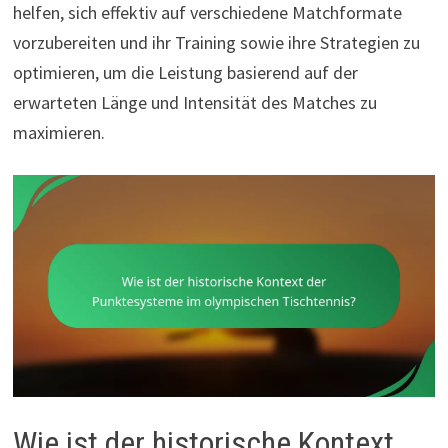
helfen, sich effektiv auf verschiedene Matchformate
vorzubereiten und ihr Training sowie ihre Strategien zu
optimieren, um die Leistung basierend auf der
erwarteten Länge und Intensität des Matches zu
maximieren.
Wie ist der historische Kontext