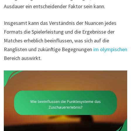
Ausdauer ein entscheidender Faktor sein kann.
Insgesamt kann das Verständnis der Nuancen jedes
Formats die Spielerleistung und die Ergebnisse der
Matches erheblich beeinflussen, was sich auf die
Ranglisten und zukünftige Begegnungen
im olympischen
Bereich auswirkt.