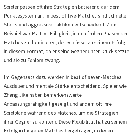
Spieler passen oft ihre Strategien basierend auf dem
Punktesystem an. In best of five-Matches sind schnelle
Starts und aggressive Taktiken entscheidend. Zum
Beispiel war Ma Lins Fähigkeit, in den frühen Phasen der
Matches zu dominieren, der Schlüssel zu seinem Erfolg
in diesem Format, da er seine Gegner unter Druck setzte
und sie zu Fehlern zwang.
Im Gegensatz dazu werden in best of seven-Matches
Ausdauer und mentale Stärke entscheidend. Spieler wie
Zhang Jike haben bemerkenswerte
Anpassungsfähigkeit gezeigt und ändern oft ihre
Spielpläne während des Matches, um die Strategien
ihrer Gegner zu kontern. Diese Flexibilität hat zu seinem
Erfolg in längeren Matches beigetragen, in denen