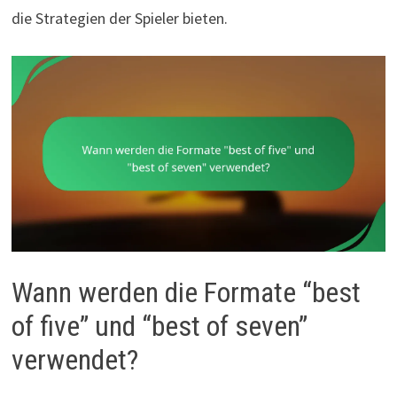
die Strategien der Spieler bieten.
Wann werden die Formate “best
of five” und “best of seven”
verwendet?