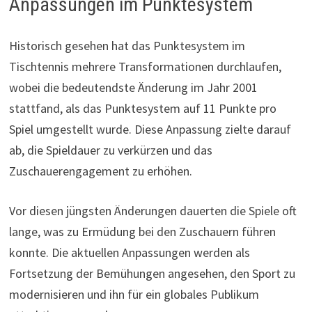
Anpassungen im Punktesystem
Historisch gesehen hat das Punktesystem im
Tischtennis mehrere Transformationen durchlaufen,
wobei die bedeutendste Änderung im Jahr 2001
stattfand, als das Punktesystem auf 11 Punkte pro
Spiel umgestellt wurde. Diese Anpassung zielte darauf
ab, die Spieldauer zu verkürzen und das
Zuschauerengagement zu erhöhen.
Vor diesen jüngsten Änderungen dauerten die Spiele oft
lange, was zu Ermüdung bei den Zuschauern führen
konnte. Die aktuellen Anpassungen werden als
Fortsetzung der Bemühungen angesehen, den Sport zu
modernisieren und ihn für ein globales Publikum