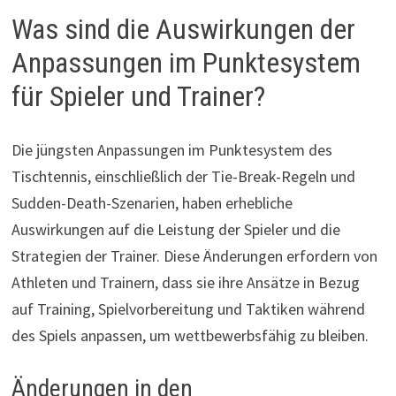
Was sind die Auswirkungen der
Anpassungen im Punktesystem
für Spieler und Trainer?
Die jüngsten Anpassungen im Punktesystem des
Tischtennis, einschließlich der Tie-Break-Regeln und
Sudden-Death-Szenarien, haben erhebliche
Auswirkungen auf die Leistung der Spieler und die
Strategien der Trainer. Diese Änderungen erfordern von
Athleten und Trainern, dass sie ihre Ansätze in Bezug
auf Training, Spielvorbereitung und Taktiken während
des Spiels anpassen, um wettbewerbsfähig zu bleiben.
Änderungen in den