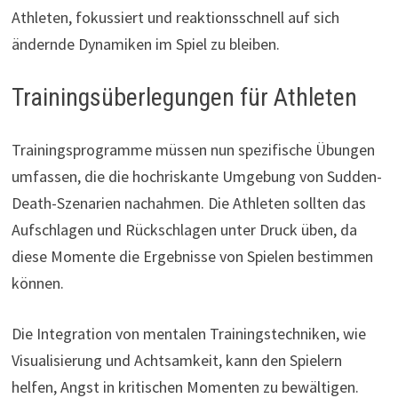
Athleten, fokussiert und reaktionsschnell auf sich
ändernde Dynamiken im Spiel zu bleiben.
Trainingsüberlegungen für Athleten
Trainingsprogramme müssen nun spezifische Übungen
umfassen, die die hochriskante Umgebung von Sudden-
Death-Szenarien nachahmen. Die Athleten sollten das
Aufschlagen und Rückschlagen unter Druck üben, da
diese Momente die Ergebnisse von Spielen bestimmen
können.
Die Integration von mentalen Trainingstechniken, wie
Visualisierung und Achtsamkeit, kann den Spielern
helfen, Angst in kritischen Momenten zu bewältigen.