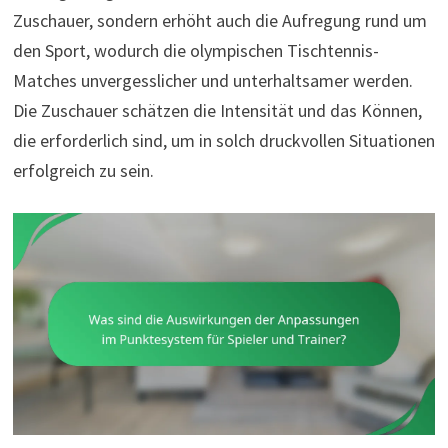
Zuschauer, sondern erhöht auch die Aufregung rund um
den Sport, wodurch die olympischen Tischtennis-
Matches unvergesslicher und unterhaltsamer werden.
Die Zuschauer schätzen die Intensität und das Können,
die erforderlich sind, um in solch druckvollen Situationen
erfolgreich zu sein.